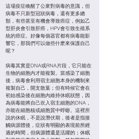
這場疫症喚醒了公衆對病毒的意識，但
病毒不只新型冠狀病毒，還有更多總
類，有些甚至有機會導致癌症，例如乙
型肝炎會引致肝癌，HPV會引致生殖系
統的癌症。好像每個器官都有病毒能影
響它，那我們可以做些什麽來保護自己
呢？
病毒其實是DNA或RNA片段，它只能在
生物的細胞內才能複製。當感染了細胞
後，病毒會利用宿主細胞本身的機制來
複製自己，開支散葉；但有時候它會在
初始感染後在細胞內維持休眠狀態，因
為病毒能將自己崁入宿主細胞的DNA，
亦能在細胞核或細胞質中蜉蝣。這裡所
說的休眠，不是說潛伏期，後者是指接
觸病源體後，症狀
有明顯的表現前所經
過的時間，但病源體還是活躍的；休眠