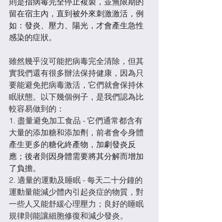
則是指病毒完全停止複製，並無限期的
留在宿主內，直到被外來刺激激活，例
如：發炎、壓力、陽光，才會產生急性
感染的症狀。
雖然幾乎沒可能把病毒完全清除，但其
實我們還有很多辦法保持健康，因為只
要能避免把病毒激活，它們就會保持休
眠狀態。以下幾個例子，是我們認為比
較容易做到的：
1. 盡量避免加工食品 - 它們通常都含有
大量的添加糖和添加劑，前者會令身體
產生更多的
糖化終產物，加劇發炎反
應；後者則因身體需要將其分解而增加
了負擔。
2. 適量的運動及睡眠 - 每天二十分鐘的
運動量能減少體內引起炎症的物質，對
一些人又能舒緩心理壓力；良好的睡眠
規律則能讓細胞修復和減少發炎。