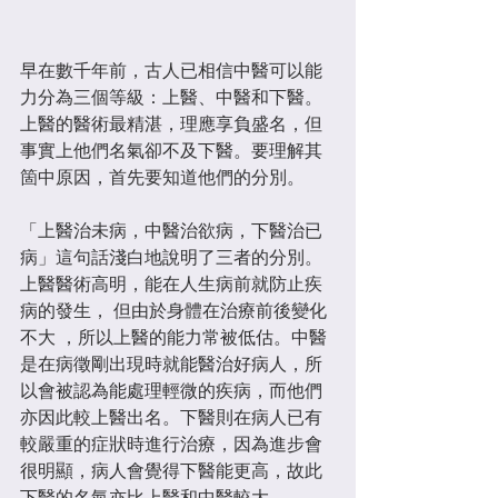
早在數千年前，古人已相信中醫可以能
力分為三個等級：上醫、中醫和下醫。
上醫的醫術最精湛，理應享負盛名，但
事實上他們名氣卻不及下醫。要理解其
箇中原因，首先要知道他們的分別。
「上醫治未病，中醫治欲病，下醫治已
病」這句話淺白地說明了三者的分別。
上醫醫術高明，能在人生病前就防止疾
病的發生， 但由於身體在治療前後變化
不大 ，所以上醫的能力常被低估。中醫
是在病徵剛出現時就能醫治好病人，所
以會被認為能處理輕微的疾病，而他們
亦因此較上醫出名。下醫則在病人已有
較嚴重的症狀時進行治療，因為進步會
很明顯，病人會覺得下醫能更高，故此
下醫的名氣亦比上醫和中醫較大。