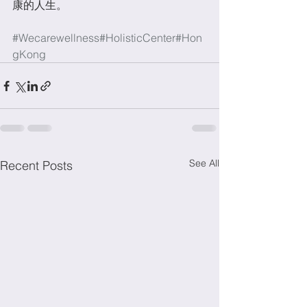
康的人生。
#Wecarewellness
#HolisticCenter
#Hon
gKong
See All
Recent Posts